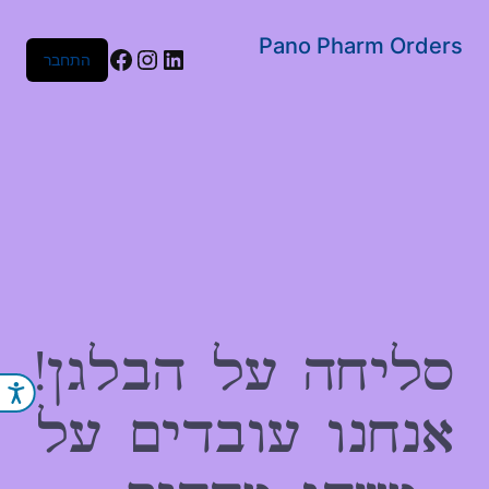
שִׂים
לֵב:
Pano Pharm Orders
Facebook
Instagram
LinkedIn
התחבר
בְּאֲתָר
זֶה
מֻפְעֶלֶת
מַעֲרֶכֶת
נָגִישׁ
בִּקְלִיק
הַמְּסַיַּעַת
לִנְגִישׁוּת
הָאֲתָר.
סליחה על הבלגן!
נג
אנחנו עובדים על