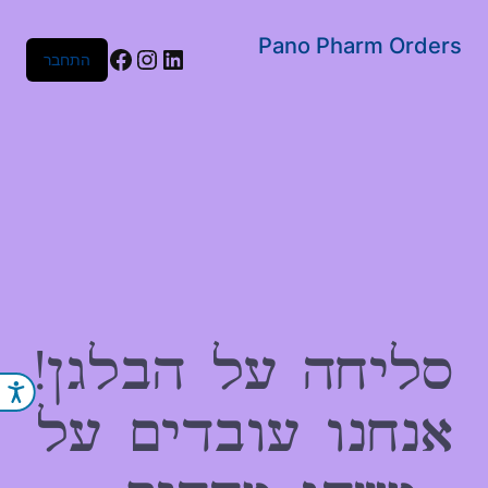
שִׂים
לֵב:
Pano Pharm Orders
Facebook
Instagram
LinkedIn
התחבר
בְּאֲתָר
זֶה
מֻפְעֶלֶת
מַעֲרֶכֶת
נָגִישׁ
בִּקְלִיק
הַמְּסַיַּעַת
לִנְגִישׁוּת
הָאֲתָר.
סליחה על הבלגן!
נג
אנחנו עובדים על