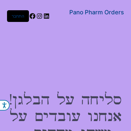
שִׂים
לֵב:
Pano Pharm Orders
Facebook
Instagram
LinkedIn
התחבר
בְּאֲתָר
זֶה
מֻפְעֶלֶת
מַעֲרֶכֶת
נָגִישׁ
בִּקְלִיק
הַמְּסַיַּעַת
לִנְגִישׁוּת
הָאֲתָר.
סליחה על הבלגן!
נג
אנחנו עובדים על