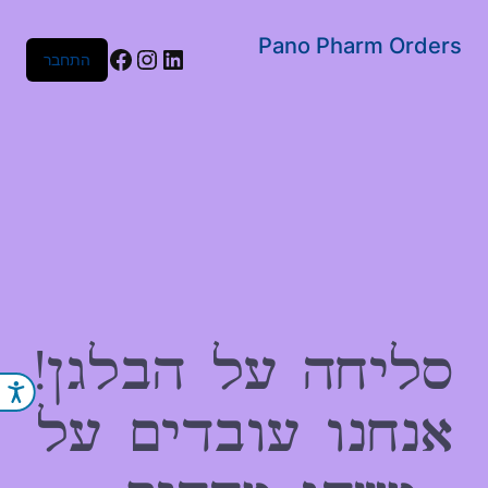
שִׂים
לֵב:
Pano Pharm Orders
Facebook
Instagram
LinkedIn
התחבר
בְּאֲתָר
זֶה
מֻפְעֶלֶת
מַעֲרֶכֶת
נָגִישׁ
בִּקְלִיק
הַמְּסַיַּעַת
לִנְגִישׁוּת
הָאֲתָר.
סליחה על הבלגן!
נג
אנחנו עובדים על