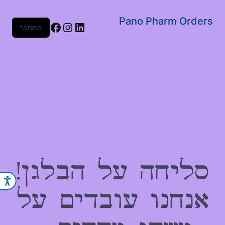
שִׂים
לֵב:
Pano Pharm Orders
Facebook
Instagram
LinkedIn
התחבר
בְּאֲתָר
זֶה
מֻפְעֶלֶת
מַעֲרֶכֶת
נָגִישׁ
בִּקְלִיק
הַמְּסַיַּעַת
לִנְגִישׁוּת
הָאֲתָר.
סליחה על הבלגן!
נג
אנחנו עובדים על