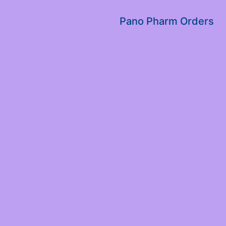
שִׂים
לֵב:
Pano Pharm Orders
בְּאֲתָר
זֶה
מֻפְעֶלֶת
מַעֲרֶכֶת
נָגִישׁ
בִּקְלִיק
הַמְּסַיַּעַת
לִנְגִישׁוּת
הָאֲתָר.
לְחַץ
Control-
F11
לְהַתְאָמַת
הָאֲתָר
לְעִוְורִים