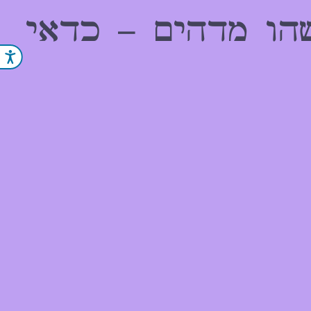
הו מדהים – כדאי
נג