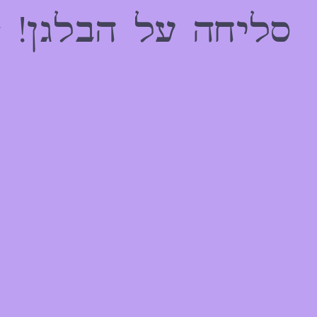
הַמִּשְׁתַּמְּשִׁים
סליחה על הבלגן! 
בְּתוֹכְנַת
קוֹרֵא־מָסָךְ;
לְחַץ
Control-
F10
לִפְתִיחַת
תַּפְרִיט
נְגִישׁוּת.