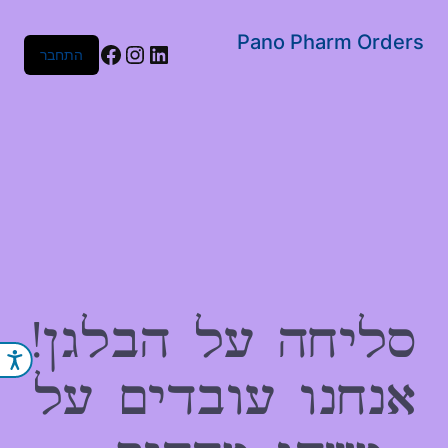
שִׂים
לֵב:
Pano Pharm Orders
Facebook
Instagram
LinkedIn
התחבר
בְּאֲתָר
זֶה
מֻפְעֶלֶת
מַעֲרֶכֶת
נָגִישׁ
בִּקְלִיק
הַמְּסַיַּעַת
לִנְגִישׁוּת
הָאֲתָר.
סליחה על הבלגן!
נג
אנחנו עובדים על