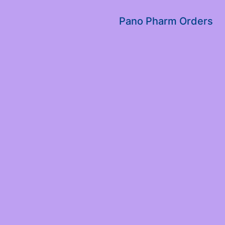
שִׂים
לֵב:
Pano Pharm Orders
בְּאֲתָר
זֶה
מֻפְעֶלֶת
מַעֲרֶכֶת
נָגִישׁ
בִּקְלִיק
הַמְּסַיַּעַת
לִנְגִישׁוּת
הָאֲתָר.
לְחַץ
Control-
F11
לְהַתְאָמַת
הָאֲתָר
לְעִוְורִים