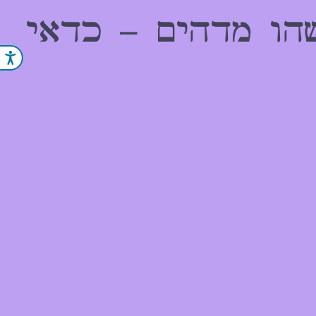
הו מדהים – כדאי
נג