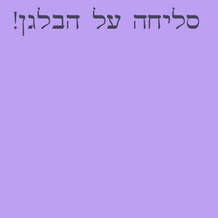
הַמִּשְׁתַּמְּשִׁים
סליחה על הבלגן! 
בְּתוֹכְנַת
קוֹרֵא־מָסָךְ;
לְחַץ
Control-
F10
לִפְתִיחַת
תַּפְרִיט
נְגִישׁוּת.