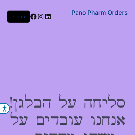
שִׂים
לֵב:
Pano Pharm Orders
Facebook
Instagram
LinkedIn
התחבר
בְּאֲתָר
זֶה
מֻפְעֶלֶת
מַעֲרֶכֶת
נָגִישׁ
בִּקְלִיק
הַמְּסַיַּעַת
לִנְגִישׁוּת
הָאֲתָר.
סליחה על הבלגן!
נג
אנחנו עובדים על