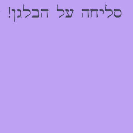
הַמִּשְׁתַּמְּשִׁים
סליחה על הבלגן! 
בְּתוֹכְנַת
קוֹרֵא־מָסָךְ;
לְחַץ
Control-
F10
לִפְתִיחַת
תַּפְרִיט
נְגִישׁוּת.