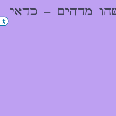
הו מדהים – כדאי
נג