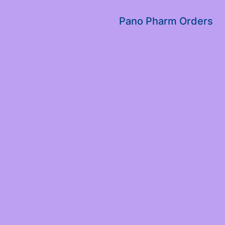
שִׂים
לֵב:
Pano Pharm Orders
בְּאֲתָר
זֶה
מֻפְעֶלֶת
מַעֲרֶכֶת
נָגִישׁ
בִּקְלִיק
הַמְּסַיַּעַת
לִנְגִישׁוּת
הָאֲתָר.
לְחַץ
Control-
F11
לְהַתְאָמַת
הָאֲתָר
לְעִוְורִים