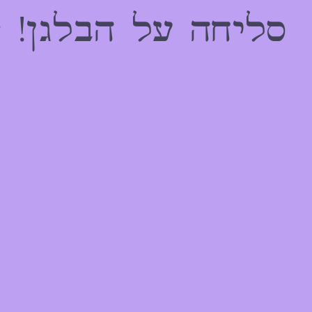
הַמִּשְׁתַּמְּשִׁים
סליחה על הבלגן! 
בְּתוֹכְנַת
קוֹרֵא־מָסָךְ;
לְחַץ
Control-
F10
לִפְתִיחַת
תַּפְרִיט
נְגִישׁוּת.