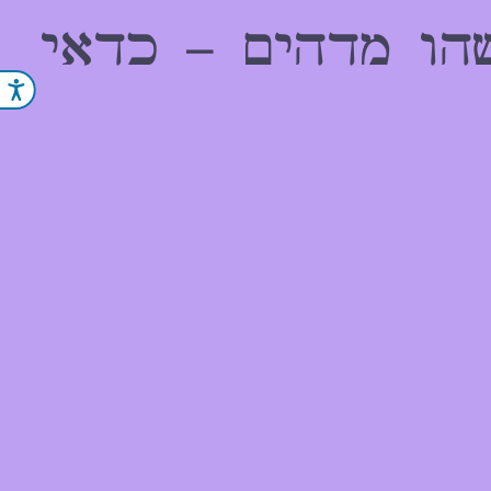
הו מדהים – כדאי
נג