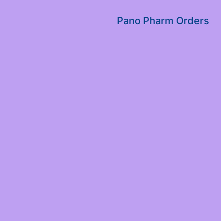
שִׂים
לֵב:
Pano Pharm Orders
בְּאֲתָר
זֶה
מֻפְעֶלֶת
מַעֲרֶכֶת
נָגִישׁ
בִּקְלִיק
הַמְּסַיַּעַת
לִנְגִישׁוּת
הָאֲתָר.
לְחַץ
Control-
F11
לְהַתְאָמַת
הָאֲתָר
לְעִוְורִים