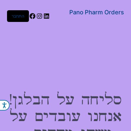
שִׂים
לֵב:
Pano Pharm Orders
Facebook
Instagram
LinkedIn
התחבר
בְּאֲתָר
זֶה
מֻפְעֶלֶת
מַעֲרֶכֶת
נָגִישׁ
בִּקְלִיק
הַמְּסַיַּעַת
לִנְגִישׁוּת
הָאֲתָר.
סליחה על הבלגן!
נג
אנחנו עובדים על