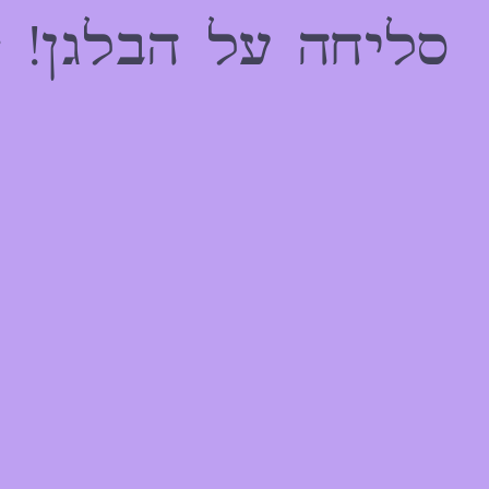
הַמִּשְׁתַּמְּשִׁים
סליחה על הבלגן! 
בְּתוֹכְנַת
קוֹרֵא־מָסָךְ;
לְחַץ
Control-
F10
לִפְתִיחַת
תַּפְרִיט
נְגִישׁוּת.