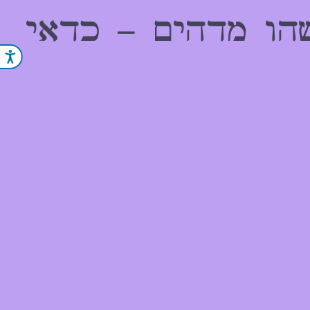
הו מדהים – כדאי
נג