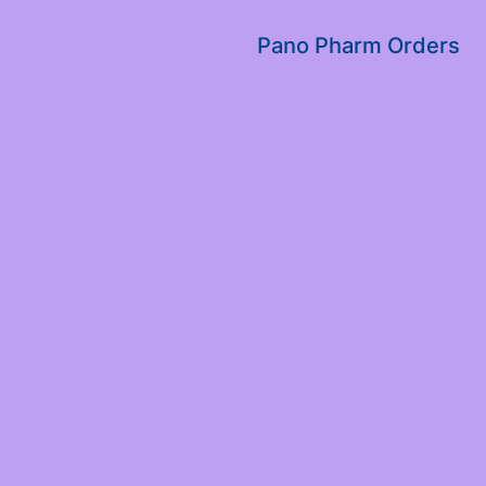
שִׂים
לֵב:
Pano Pharm Orders
בְּאֲתָר
זֶה
מֻפְעֶלֶת
מַעֲרֶכֶת
נָגִישׁ
בִּקְלִיק
הַמְּסַיַּעַת
לִנְגִישׁוּת
הָאֲתָר.
לְחַץ
Control-
F11
לְהַתְאָמַת
הָאֲתָר
לְעִוְורִים