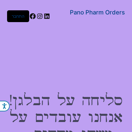
שִׂים
לֵב:
Pano Pharm Orders
Facebook
Instagram
LinkedIn
התחבר
בְּאֲתָר
זֶה
מֻפְעֶלֶת
מַעֲרֶכֶת
נָגִישׁ
בִּקְלִיק
הַמְּסַיַּעַת
לִנְגִישׁוּת
הָאֲתָר.
סליחה על הבלגן!
נג
אנחנו עובדים על