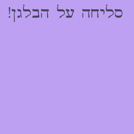
הַמִּשְׁתַּמְּשִׁים
סליחה על הבלגן! 
בְּתוֹכְנַת
קוֹרֵא־מָסָךְ;
לְחַץ
Control-
F10
לִפְתִיחַת
תַּפְרִיט
נְגִישׁוּת.