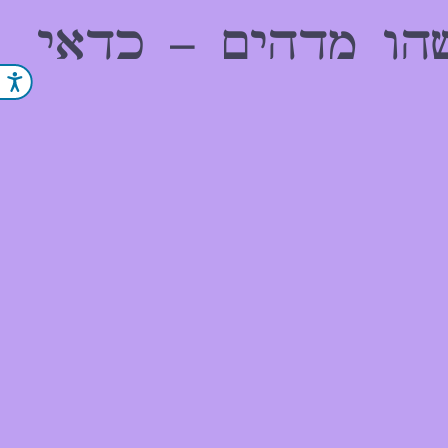
הו מדהים – כדאי
נג