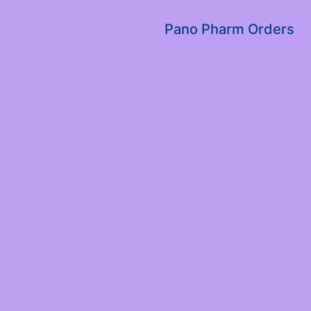
שִׂים
לֵב:
Pano Pharm Orders
בְּאֲתָר
זֶה
מֻפְעֶלֶת
מַעֲרֶכֶת
נָגִישׁ
בִּקְלִיק
הַמְּסַיַּעַת
לִנְגִישׁוּת
הָאֲתָר.
לְחַץ
Control-
F11
לְהַתְאָמַת
הָאֲתָר
לְעִוְורִים