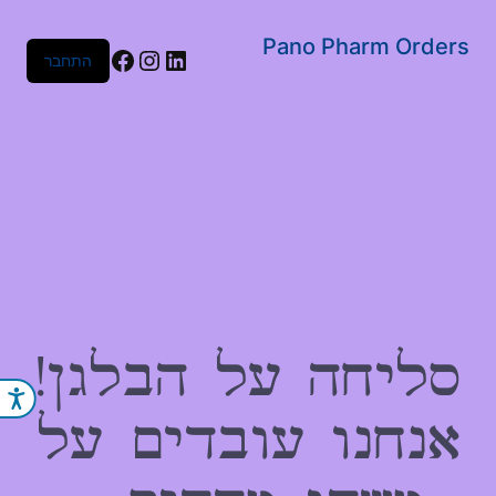
שִׂים
לֵב:
Pano Pharm Orders
Facebook
Instagram
LinkedIn
התחבר
בְּאֲתָר
זֶה
מֻפְעֶלֶת
מַעֲרֶכֶת
נָגִישׁ
בִּקְלִיק
הַמְּסַיַּעַת
לִנְגִישׁוּת
הָאֲתָר.
סליחה על הבלגן!
נג
אנחנו עובדים על