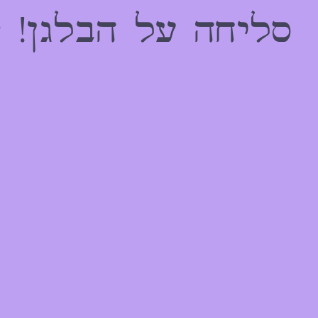
הַמִּשְׁתַּמְּשִׁים
סליחה על הבלגן! 
בְּתוֹכְנַת
קוֹרֵא־מָסָךְ;
לְחַץ
Control-
F10
לִפְתִיחַת
תַּפְרִיט
נְגִישׁוּת.