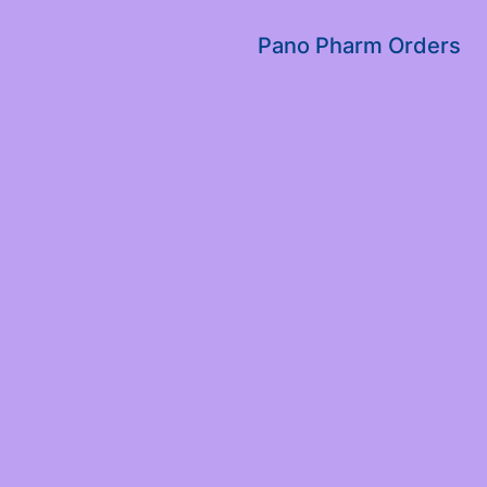
שִׂים
לֵב:
Pano Pharm Orders
בְּאֲתָר
זֶה
מֻפְעֶלֶת
מַעֲרֶכֶת
נָגִישׁ
בִּקְלִיק
הַמְּסַיַּעַת
לִנְגִישׁוּת
הָאֲתָר.
לְחַץ
Control-
F11
לְהַתְאָמַת
הָאֲתָר
לְעִוְורִים