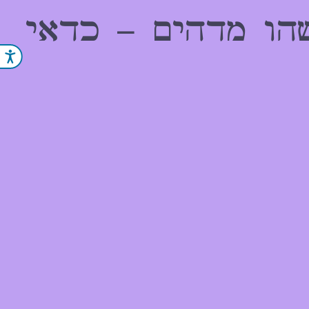
הו מדהים – כדאי
נג