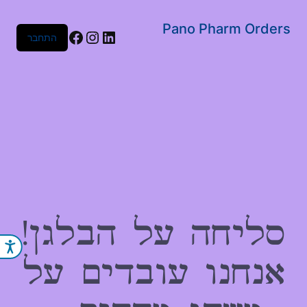
שִׂים
לֵב:
Pano Pharm Orders
Facebook
Instagram
LinkedIn
התחבר
בְּאֲתָר
זֶה
מֻפְעֶלֶת
מַעֲרֶכֶת
נָגִישׁ
בִּקְלִיק
הַמְּסַיַּעַת
לִנְגִישׁוּת
הָאֲתָר.
סליחה על הבלגן!
נג
אנחנו עובדים על