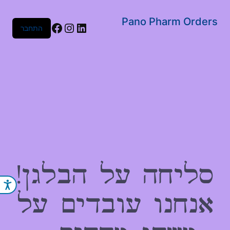
שִׂים
לֵב:
Pano Pharm Orders
Facebook
Instagram
LinkedIn
התחבר
בְּאֲתָר
זֶה
מֻפְעֶלֶת
מַעֲרֶכֶת
נָגִישׁ
בִּקְלִיק
הַמְּסַיַּעַת
לִנְגִישׁוּת
הָאֲתָר.
סליחה על הבלגן!
נג
אנחנו עובדים על