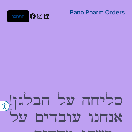
שִׂים
לֵב:
Pano Pharm Orders
Facebook
Instagram
LinkedIn
התחבר
בְּאֲתָר
זֶה
מֻפְעֶלֶת
מַעֲרֶכֶת
נָגִישׁ
בִּקְלִיק
הַמְּסַיַּעַת
לִנְגִישׁוּת
הָאֲתָר.
סליחה על הבלגן!
נג
אנחנו עובדים על