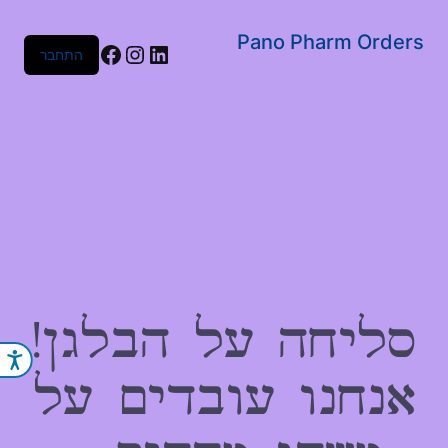
שִׂים
לֵב:
Pano Pharm Orders
Facebook
Instagram
LinkedIn
התחבר
בְּאֲתָר
זֶה
מֻפְעֶלֶת
מַעֲרֶכֶת
נָגִישׁ
בִּקְלִיק
הַמְּסַיַּעַת
לִנְגִישׁוּת
הָאֲתָר.
סליחה על הבלגן!
נג
אנחנו עובדים על