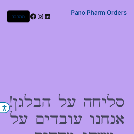
שִׂים
לֵב:
Pano Pharm Orders
Facebook
Instagram
LinkedIn
התחבר
בְּאֲתָר
זֶה
מֻפְעֶלֶת
מַעֲרֶכֶת
נָגִישׁ
בִּקְלִיק
הַמְּסַיַּעַת
לִנְגִישׁוּת
הָאֲתָר.
סליחה על הבלגן!
נג
אנחנו עובדים על