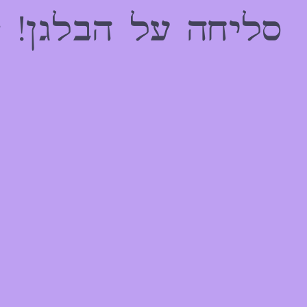
הַמִּשְׁתַּמְּשִׁים
סליחה על הבלגן! 
בְּתוֹכְנַת
קוֹרֵא־מָסָךְ;
לְחַץ
Control-
F10
לִפְתִיחַת
תַּפְרִיט
נְגִישׁוּת.