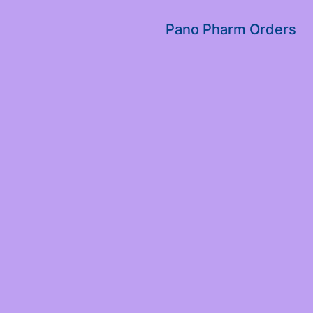
שִׂים
לֵב:
Pano Pharm Orders
בְּאֲתָר
זֶה
מֻפְעֶלֶת
מַעֲרֶכֶת
נָגִישׁ
בִּקְלִיק
הַמְּסַיַּעַת
לִנְגִישׁוּת
הָאֲתָר.
לְחַץ
Control-
F11
לְהַתְאָמַת
הָאֲתָר
לְעִוְורִים