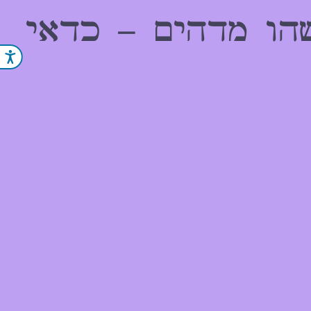
הו מדהים – כדאי
נג