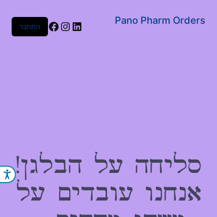
שִׂים
לֵב:
Pano Pharm Orders
Facebook
Instagram
LinkedIn
התחבר
בְּאֲתָר
זֶה
מֻפְעֶלֶת
מַעֲרֶכֶת
נָגִישׁ
בִּקְלִיק
הַמְּסַיַּעַת
לִנְגִישׁוּת
הָאֲתָר.
סליחה על הבלגן!
נג
אנחנו עובדים על