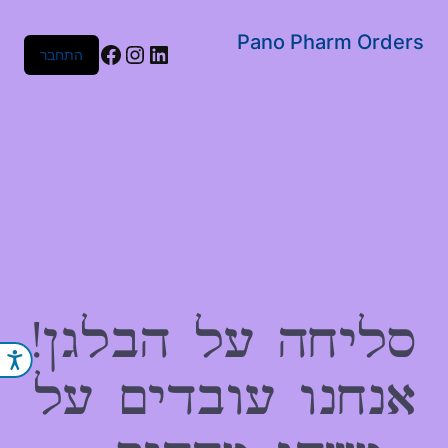
שִׂים
לֵב:
Pano Pharm Orders
Facebook
Instagram
LinkedIn
התחבר
בְּאֲתָר
זֶה
מֻפְעֶלֶת
מַעֲרֶכֶת
נָגִישׁ
בִּקְלִיק
הַמְּסַיַּעַת
לִנְגִישׁוּת
הָאֲתָר.
סליחה על הבלגן!
נג
אנחנו עובדים על