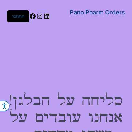
שִׂים
לֵב:
Pano Pharm Orders
Facebook
Instagram
LinkedIn
התחבר
בְּאֲתָר
זֶה
מֻפְעֶלֶת
מַעֲרֶכֶת
נָגִישׁ
בִּקְלִיק
הַמְּסַיַּעַת
לִנְגִישׁוּת
הָאֲתָר.
סליחה על הבלגן!
נג
אנחנו עובדים על