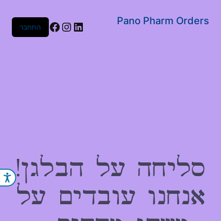
שִׂים
לֵב:
Pano Pharm Orders
Facebook
Instagram
LinkedIn
התחבר
בְּאֲתָר
זֶה
מֻפְעֶלֶת
מַעֲרֶכֶת
נָגִישׁ
בִּקְלִיק
הַמְּסַיַּעַת
לִנְגִישׁוּת
הָאֲתָר.
סליחה על הבלגן!
נג
אנחנו עובדים על