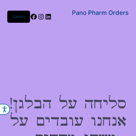
שִׂים
לֵב:
Pano Pharm Orders
Facebook
Instagram
LinkedIn
התחבר
בְּאֲתָר
זֶה
מֻפְעֶלֶת
מַעֲרֶכֶת
נָגִישׁ
בִּקְלִיק
הַמְּסַיַּעַת
לִנְגִישׁוּת
הָאֲתָר.
סליחה על הבלגן!
נג
אנחנו עובדים על