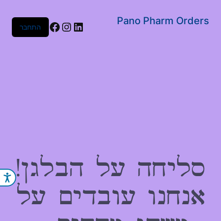
שִׂים
לֵב:
Pano Pharm Orders
Facebook
Instagram
LinkedIn
התחבר
בְּאֲתָר
זֶה
מֻפְעֶלֶת
מַעֲרֶכֶת
נָגִישׁ
בִּקְלִיק
הַמְּסַיַּעַת
לִנְגִישׁוּת
הָאֲתָר.
סליחה על הבלגן!
נג
אנחנו עובדים על