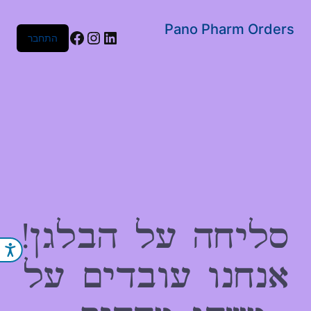
שִׂים
לֵב:
Pano Pharm Orders
Facebook
Instagram
LinkedIn
התחבר
בְּאֲתָר
זֶה
מֻפְעֶלֶת
מַעֲרֶכֶת
נָגִישׁ
בִּקְלִיק
הַמְּסַיַּעַת
לִנְגִישׁוּת
הָאֲתָר.
סליחה על הבלגן!
נג
אנחנו עובדים על