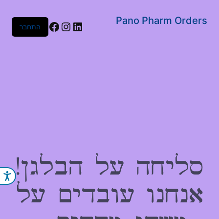
שִׂים
לֵב:
Pano Pharm Orders
Facebook
Instagram
LinkedIn
התחבר
בְּאֲתָר
זֶה
מֻפְעֶלֶת
מַעֲרֶכֶת
נָגִישׁ
בִּקְלִיק
הַמְּסַיַּעַת
לִנְגִישׁוּת
הָאֲתָר.
סליחה על הבלגן!
נג
אנחנו עובדים על