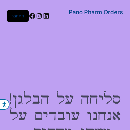
שִׂים
לֵב:
Pano Pharm Orders
Facebook
Instagram
LinkedIn
התחבר
בְּאֲתָר
זֶה
מֻפְעֶלֶת
מַעֲרֶכֶת
נָגִישׁ
בִּקְלִיק
הַמְּסַיַּעַת
לִנְגִישׁוּת
הָאֲתָר.
סליחה על הבלגן!
נג
אנחנו עובדים על