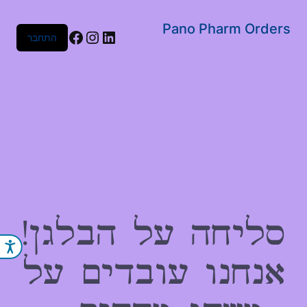
שִׂים
לֵב:
Pano Pharm Orders
Facebook
Instagram
LinkedIn
התחבר
בְּאֲתָר
זֶה
מֻפְעֶלֶת
מַעֲרֶכֶת
נָגִישׁ
בִּקְלִיק
הַמְּסַיַּעַת
לִנְגִישׁוּת
הָאֲתָר.
סליחה על הבלגן!
נג
אנחנו עובדים על