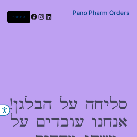
שִׂים
לֵב:
Pano Pharm Orders
Facebook
Instagram
LinkedIn
התחבר
בְּאֲתָר
זֶה
מֻפְעֶלֶת
מַעֲרֶכֶת
נָגִישׁ
בִּקְלִיק
הַמְּסַיַּעַת
לִנְגִישׁוּת
הָאֲתָר.
סליחה על הבלגן!
נג
אנחנו עובדים על