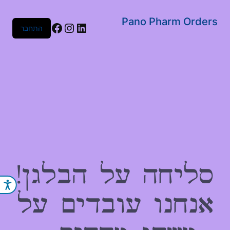
שִׂים
לֵב:
Pano Pharm Orders
Facebook
Instagram
LinkedIn
התחבר
בְּאֲתָר
זֶה
מֻפְעֶלֶת
מַעֲרֶכֶת
נָגִישׁ
בִּקְלִיק
הַמְּסַיַּעַת
לִנְגִישׁוּת
הָאֲתָר.
סליחה על הבלגן!
נג
אנחנו עובדים על