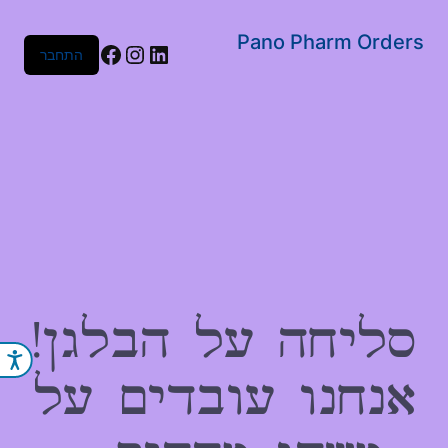
שִׂים
לֵב:
Pano Pharm Orders
Facebook
Instagram
LinkedIn
התחבר
בְּאֲתָר
זֶה
מֻפְעֶלֶת
מַעֲרֶכֶת
נָגִישׁ
בִּקְלִיק
הַמְּסַיַּעַת
לִנְגִישׁוּת
הָאֲתָר.
סליחה על הבלגן!
נג
אנחנו עובדים על