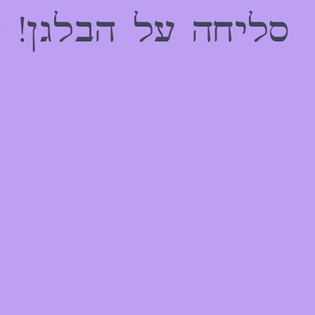
הַמִּשְׁתַּמְּשִׁים
סליחה על הבלגן! 
בְּתוֹכְנַת
קוֹרֵא־מָסָךְ;
לְחַץ
Control-
F10
לִפְתִיחַת
תַּפְרִיט
נְגִישׁוּת.