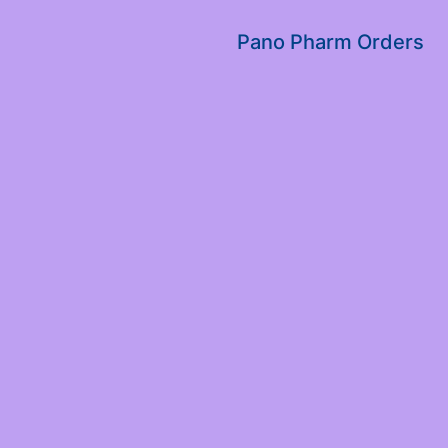
שִׂים
לֵב:
Pano Pharm Orders
בְּאֲתָר
זֶה
מֻפְעֶלֶת
מַעֲרֶכֶת
נָגִישׁ
בִּקְלִיק
הַמְּסַיַּעַת
לִנְגִישׁוּת
הָאֲתָר.
לְחַץ
Control-
F11
לְהַתְאָמַת
הָאֲתָר
לְעִוְורִים