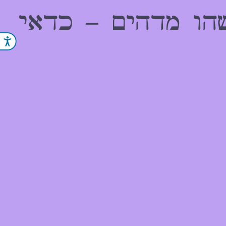
הו מדהים – כדאי
נג