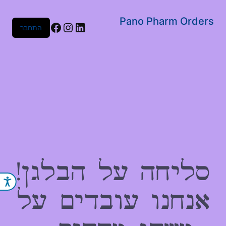
שִׂים
לֵב:
Pano Pharm Orders
Facebook
Instagram
LinkedIn
התחבר
בְּאֲתָר
זֶה
מֻפְעֶלֶת
מַעֲרֶכֶת
נָגִישׁ
בִּקְלִיק
הַמְּסַיַּעַת
לִנְגִישׁוּת
הָאֲתָר.
סליחה על הבלגן!
נג
אנחנו עובדים על