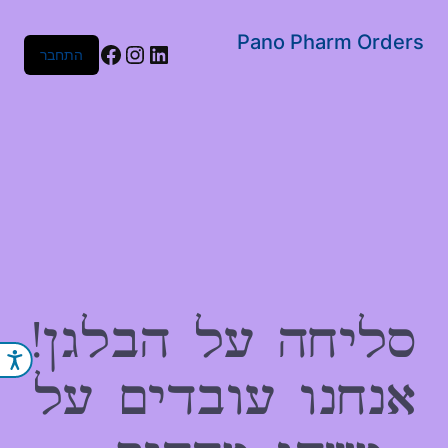
שִׂים
לֵב:
Pano Pharm Orders
Facebook
Instagram
LinkedIn
התחבר
בְּאֲתָר
זֶה
מֻפְעֶלֶת
מַעֲרֶכֶת
נָגִישׁ
בִּקְלִיק
הַמְּסַיַּעַת
לִנְגִישׁוּת
הָאֲתָר.
סליחה על הבלגן!
נג
אנחנו עובדים על