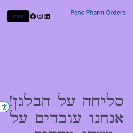
שִׂים
לֵב:
Pano Pharm Orders
Facebook
Instagram
LinkedIn
התחבר
בְּאֲתָר
זֶה
מֻפְעֶלֶת
מַעֲרֶכֶת
נָגִישׁ
בִּקְלִיק
הַמְּסַיַּעַת
לִנְגִישׁוּת
הָאֲתָר.
סליחה על הבלגן!
נג
אנחנו עובדים על