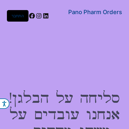
שִׂים
לֵב:
Pano Pharm Orders
Facebook
Instagram
LinkedIn
התחבר
בְּאֲתָר
זֶה
מֻפְעֶלֶת
מַעֲרֶכֶת
נָגִישׁ
בִּקְלִיק
הַמְּסַיַּעַת
לִנְגִישׁוּת
הָאֲתָר.
סליחה על הבלגן!
נג
אנחנו עובדים על