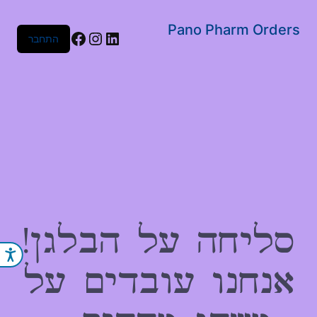
שִׂים
לֵב:
Pano Pharm Orders
Facebook
Instagram
LinkedIn
התחבר
בְּאֲתָר
זֶה
מֻפְעֶלֶת
מַעֲרֶכֶת
נָגִישׁ
בִּקְלִיק
הַמְּסַיַּעַת
לִנְגִישׁוּת
הָאֲתָר.
סליחה על הבלגן!
נג
אנחנו עובדים על