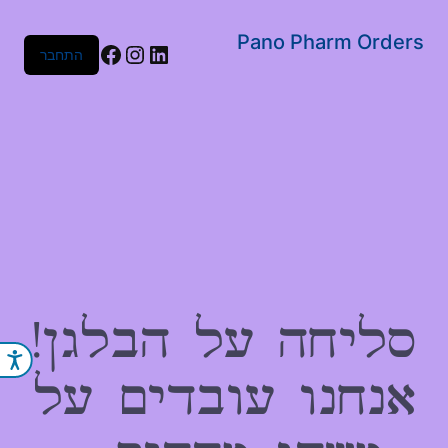
שִׂים
לֵב:
Pano Pharm Orders
Facebook
Instagram
LinkedIn
התחבר
בְּאֲתָר
זֶה
מֻפְעֶלֶת
מַעֲרֶכֶת
נָגִישׁ
בִּקְלִיק
הַמְּסַיַּעַת
לִנְגִישׁוּת
הָאֲתָר.
סליחה על הבלגן!
נג
אנחנו עובדים על