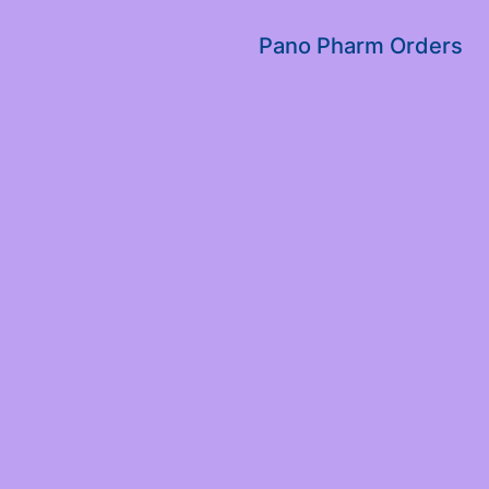
שִׂים
לֵב:
Pano Pharm Orders
בְּאֲתָר
זֶה
מֻפְעֶלֶת
מַעֲרֶכֶת
נָגִישׁ
בִּקְלִיק
הַמְּסַיַּעַת
לִנְגִישׁוּת
הָאֲתָר.
לְחַץ
Control-
F11
לְהַתְאָמַת
הָאֲתָר
לְעִוְורִים