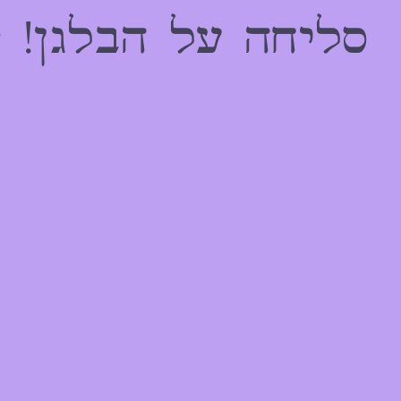
הַמִּשְׁתַּמְּשִׁים
סליחה על הבלגן! 
בְּתוֹכְנַת
קוֹרֵא־מָסָךְ;
לְחַץ
Control-
F10
לִפְתִיחַת
תַּפְרִיט
נְגִישׁוּת.