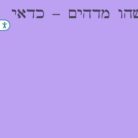
הו מדהים – כדאי
נג