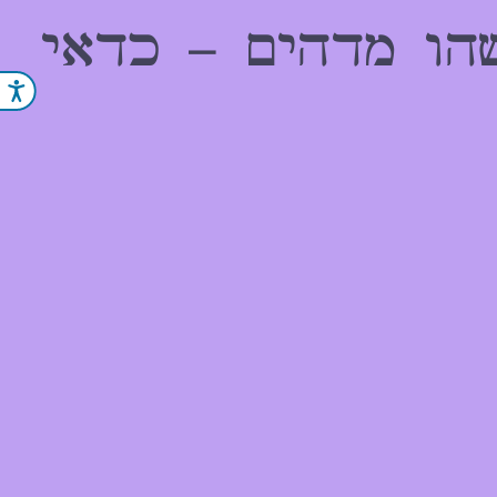
הו מדהים – כדאי
נג