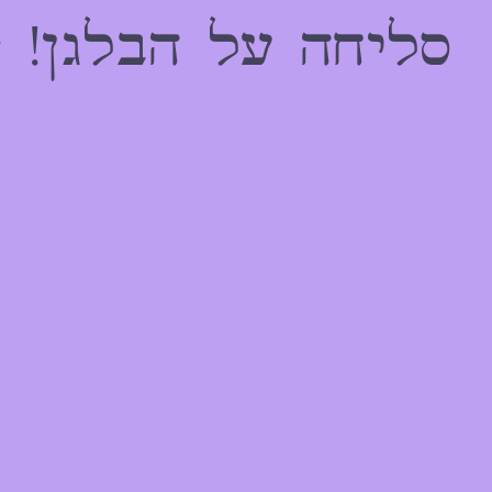
הַמִּשְׁתַּמְּשִׁים
סליחה על הבלגן! 
בְּתוֹכְנַת
קוֹרֵא־מָסָךְ;
לְחַץ
Control-
F10
לִפְתִיחַת
תַּפְרִיט
נְגִישׁוּת.