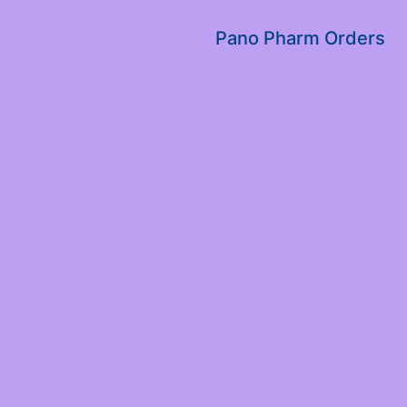
שִׂים
לֵב:
Pano Pharm Orders
בְּאֲתָר
זֶה
מֻפְעֶלֶת
מַעֲרֶכֶת
נָגִישׁ
בִּקְלִיק
הַמְּסַיַּעַת
לִנְגִישׁוּת
הָאֲתָר.
לְחַץ
Control-
F11
לְהַתְאָמַת
הָאֲתָר
לְעִוְורִים