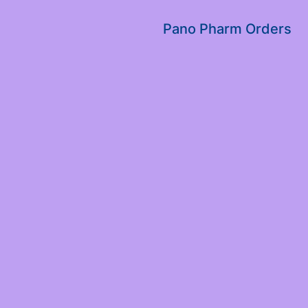
שִׂים
לֵב:
Pano Pharm Orders
בְּאֲתָר
זֶה
מֻפְעֶלֶת
מַעֲרֶכֶת
נָגִישׁ
בִּקְלִיק
הַמְּסַיַּעַת
לִנְגִישׁוּת
הָאֲתָר.
לְחַץ
Control-
F11
לְהַתְאָמַת
הָאֲתָר
לְעִוְורִים