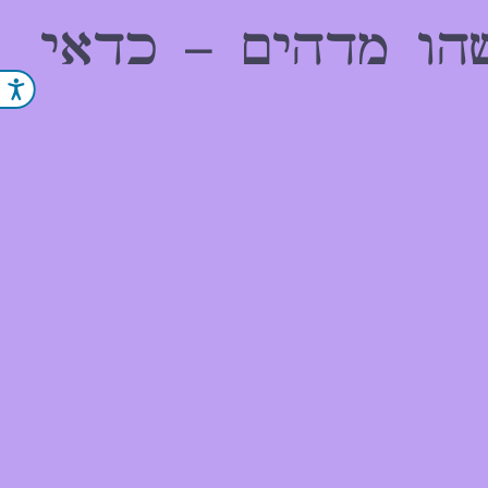
הו מדהים – כדאי
נג