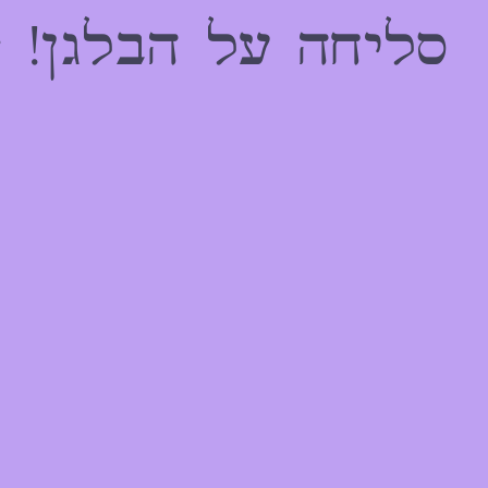
הַמִּשְׁתַּמְּשִׁים
סליחה על הבלגן! 
בְּתוֹכְנַת
קוֹרֵא־מָסָךְ;
לְחַץ
Control-
F10
לִפְתִיחַת
תַּפְרִיט
נְגִישׁוּת.