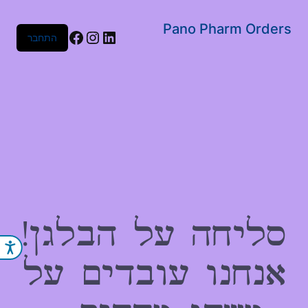
שִׂים
לֵב:
Pano Pharm Orders
Facebook
Instagram
LinkedIn
התחבר
בְּאֲתָר
זֶה
מֻפְעֶלֶת
מַעֲרֶכֶת
נָגִישׁ
בִּקְלִיק
הַמְּסַיַּעַת
לִנְגִישׁוּת
הָאֲתָר.
סליחה על הבלגן!
נג
אנחנו עובדים על