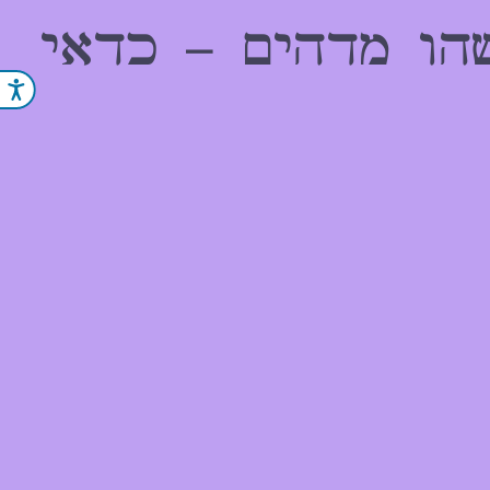
הו מדהים – כדאי
נג