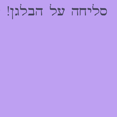
הַמִּשְׁתַּמְּשִׁים
סליחה על הבלגן! 
בְּתוֹכְנַת
קוֹרֵא־מָסָךְ;
לְחַץ
Control-
F10
לִפְתִיחַת
תַּפְרִיט
נְגִישׁוּת.