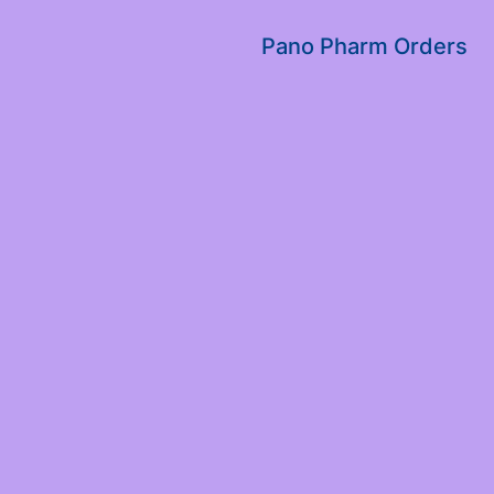
שִׂים
לֵב:
Pano Pharm Orders
בְּאֲתָר
זֶה
מֻפְעֶלֶת
מַעֲרֶכֶת
נָגִישׁ
בִּקְלִיק
הַמְּסַיַּעַת
לִנְגִישׁוּת
הָאֲתָר.
לְחַץ
Control-
F11
לְהַתְאָמַת
הָאֲתָר
לְעִוְורִים