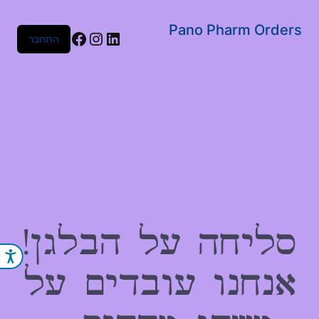
שִׂים
לֵב:
Pano Pharm Orders
Facebook
Instagram
LinkedIn
התחבר
בְּאֲתָר
זֶה
מֻפְעֶלֶת
מַעֲרֶכֶת
נָגִישׁ
בִּקְלִיק
הַמְּסַיַּעַת
לִנְגִישׁוּת
הָאֲתָר.
סליחה על הבלגן!
נג
אנחנו עובדים על